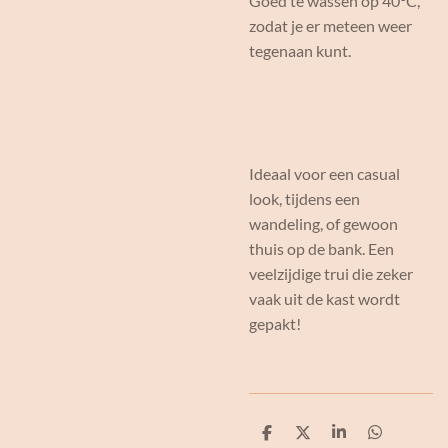
Goed te wassen op 40°C,
zodat je er meteen weer
tegenaan kunt.
Ideaal voor een casual
look, tijdens een
wandeling, of gewoon
thuis op de bank. Een
veelzijdige trui die zeker
vaak uit de kast wordt
gepakt!
D
D
S
D