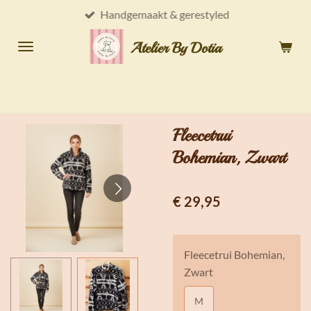
Handgemaakt & gerestyled
Ga
direct
Atelier By Dotia
naar
de
hoofdinhoud
Fleecetrui
Bohemian, Zwart
€ 29,95
Fleecetrui Bohemian,
Zwart
M