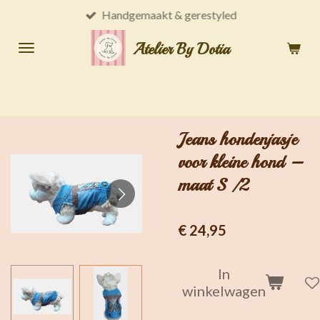
Handgemaakt & gerestyled
Ga
direct
Atelier By Dotia
naar
de
hoofdinhoud
Jeans hondenjasje
voor kleine hond –
maat S /2
€ 24,95
In
winkelwagen