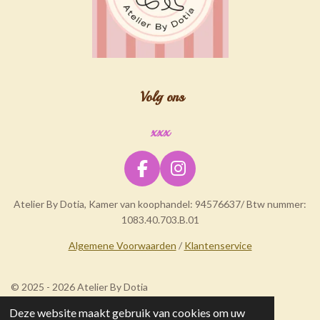
Volg ons
xxx
F
I
a
n
Atelier By Dotia, Kamer van koophandel: 94576637/ Btw nummer:
c
s
1083.40.703.B.01
e
t
b
a
Algemene Voorwaarden
/
Klantenservice
o
g
o
r
© 2025 - 2026 Atelier By Dotia
k
a
m
Deze website maakt gebruik van cookies om uw