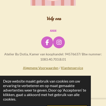
Volg ons
xxx
F
I
a
n
Atelier By Dotia, Kamer van koophandel: 94576637/ Btw nummer:
c
s
1083.40.703.B.01
e
t
b
a
Algemene Voorwaarden
/
Klantenservice
o
g
o
r
Deze website maakt gebruik van cookies om uw
© 2025 - 2026 Atelier By Dotia
k
a
ervaring te verbeteren en op maat gemaakte
m
advertenties weer te geven. Door op ‘Accepteren’ te
klikken, gaat u akkoord met het gebruik van alle
cookies.