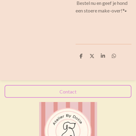
Bestel nu en geef je hond
een stoere make-over!🐾
D
D
S
D
e
e
h
e
l
e
a
l
e
l
r
e
n
e
n
Contact