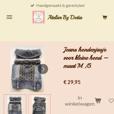
Handgemaakt & gerestyled
Ga
direct
Atelier By Dotia
naar
de
hoofdinhoud
Jeans hondenjasje
voor kleine hond –
maat M /5
€ 29,95
In
winkelwagen