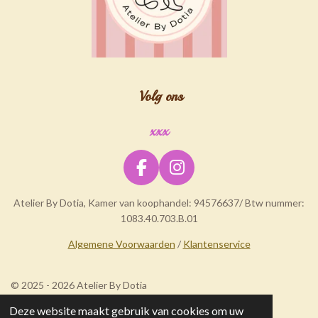
Volg ons
xxx
F
I
a
n
Atelier By Dotia, Kamer van koophandel: 94576637/ Btw nummer:
c
s
1083.40.703.B.01
e
t
b
a
Algemene Voorwaarden
/
Klantenservice
o
g
o
r
© 2025 - 2026 Atelier By Dotia
k
a
m
Deze website maakt gebruik van cookies om uw