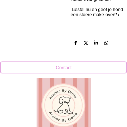
Bestel nu en geef je hond
een stoere make-over!🐾
D
D
S
D
e
e
h
e
l
e
a
l
e
l
r
e
n
e
n
Contact