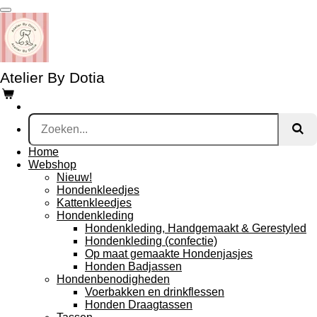
Ga
direct
naar
de
hoofdinhoud
Atelier By Dotia
Home
Webshop
Nieuw!
Hondenkleedjes
Kattenkleedjes
Hondenkleding
Hondenkleding, Handgemaakt & Gerestyled
Hondenkleding (confectie)
Op maat gemaakte Hondenjasjes
Honden Badjassen
Hondenbenodigheden
Voerbakken en drinkflessen
Honden Draagtassen