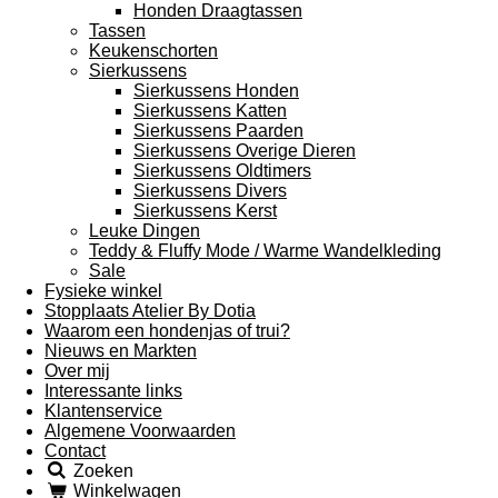
Honden Draagtassen
Tassen
Keukenschorten
Sierkussens
Sierkussens Honden
Sierkussens Katten
Sierkussens Paarden
Sierkussens Overige Dieren
Sierkussens Oldtimers
Sierkussens Divers
Sierkussens Kerst
Leuke Dingen
Teddy & Fluffy Mode / Warme Wandelkleding
Sale
Fysieke winkel
Stopplaats Atelier By Dotia
Waarom een hondenjas of trui?
Nieuws en Markten
Over mij
Interessante links
Klantenservice
Algemene Voorwaarden
Contact
Zoeken
Winkelwagen