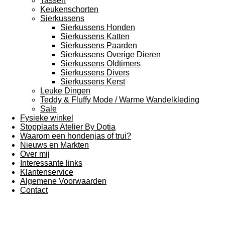
Tassen
Keukenschorten
Sierkussens
Sierkussens Honden
Sierkussens Katten
Sierkussens Paarden
Sierkussens Overige Dieren
Sierkussens Oldtimers
Sierkussens Divers
Sierkussens Kerst
Leuke Dingen
Teddy & Fluffy Mode / Warme Wandelkleding
Sale
Fysieke winkel
Stopplaats Atelier By Dotia
Waarom een hondenjas of trui?
Nieuws en Markten
Over mij
Interessante links
Klantenservice
Algemene Voorwaarden
Contact