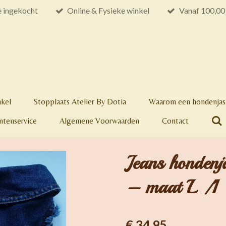
e ingekocht
Online & Fysieke winkel
Vanaf 100,00 
nkel
Stopplaats Atelier By Dotia
Waarom een hondenjas 
ntenservice
Algemene Voorwaarden
Contact
Jeans hondenja
– maat L /1
€ 34,95