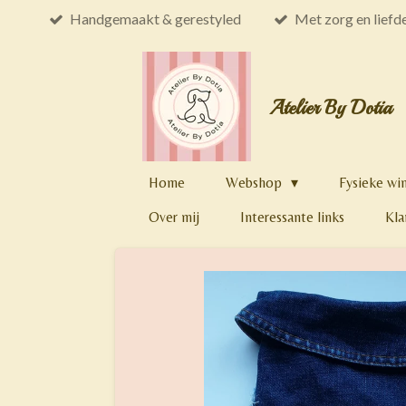
Handgemaakt & gerestyled
Met zorg en liefd
Ga
direct
naar
de
Atelier By Dotia
hoofdinhoud
Home
Webshop
Fysieke wi
Over mij
Interessante links
Kla