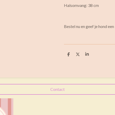
Halsomvang: 38 cm
Bestel nu en geef je hond ee
D
D
S
e
e
h
l
e
a
e
l
r
n
e
Contact