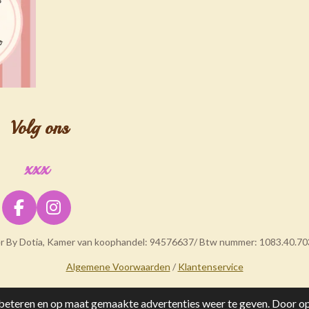
Volg ons
xxx
F
I
a
n
er By Dotia, Kamer van koophandel: 94576637/ Btw nummer: 1083.40.70
c
s
e
t
Algemene Voorwaarden
/
Klantenservice
b
a
o
g
eteren en op maat gemaakte advertenties weer te geven. Door op 