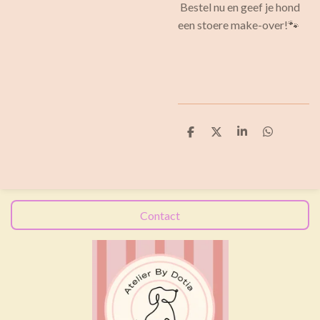
Bestel nu en geef je hond
een stoere make-over!🐾
D
D
S
D
e
e
h
e
l
e
a
l
e
l
r
e
n
e
n
Contact