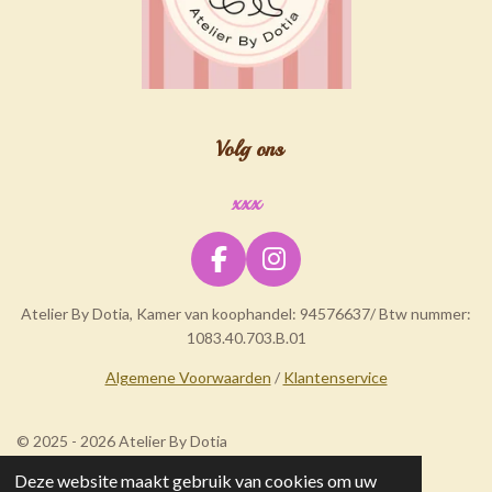
Volg ons
xxx
F
I
a
n
Atelier By Dotia, Kamer van koophandel: 94576637/ Btw nummer:
c
s
1083.40.703.B.01
e
t
b
a
Algemene Voorwaarden
/
Klantenservice
o
g
o
r
© 2025 - 2026 Atelier By Dotia
k
a
m
Deze website maakt gebruik van cookies om uw