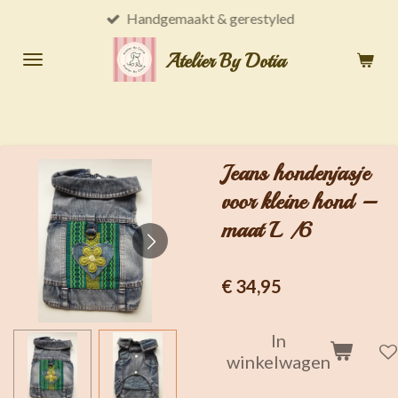
Handgemaakt & gerestyled
Ga
direct
Atelier By Dotia
naar
de
hoofdinhoud
Jeans hondenjasje
voor kleine hond –
maat L /6
€ 34,95
In
winkelwagen