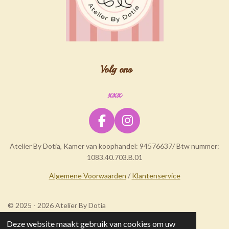
Volg ons
xxx
F
I
a
n
Atelier By Dotia, Kamer van koophandel: 94576637/ Btw nummer:
c
s
1083.40.703.B.01
e
t
b
a
Algemene Voorwaarden
/
Klantenservice
o
g
o
r
© 2025 - 2026 Atelier By Dotia
k
a
m
Deze website maakt gebruik van cookies om uw