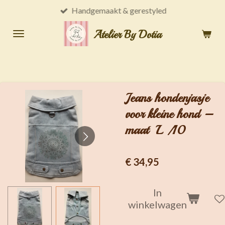
Handgemaakt & gerestyled
Ga
direct
Atelier By Dotia
naar
de
hoofdinhoud
Jeans hondenjasje
voor kleine hond –
maat L /10
€ 34,95
In
winkelwagen