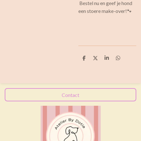
Bestel nu en geef je hond
een stoere make-over!🐾
D
D
S
D
e
e
h
e
l
e
a
l
e
l
r
e
n
e
n
Contact