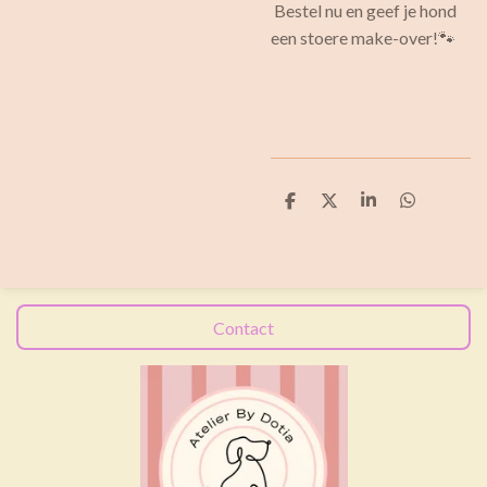
Bestel nu en geef je hond
een stoere make-over!🐾
D
D
S
D
e
e
h
e
l
e
a
l
e
l
r
e
n
e
n
Contact