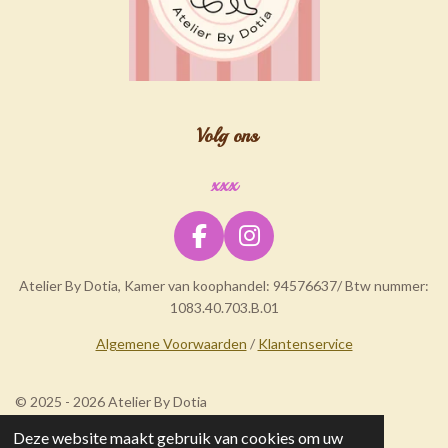
Volg ons
xxx
F
I
a
n
Atelier By Dotia, Kamer van koophandel: 94576637/ Btw nummer:
c
s
1083.40.703.B.01
e
t
b
a
Algemene Voorwaarden
/
Klantenservice
o
g
o
r
© 2025 - 2026 Atelier By Dotia
k
a
m
Deze website maakt gebruik van cookies om uw