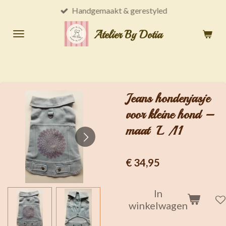
Handgemaakt & gerestyled
Ga
direct
Atelier By Dotia
naar
de
hoofdinhoud
Jeans hondenjasje
voor kleine hond –
maat L /11
€ 34,95
In
winkelwagen