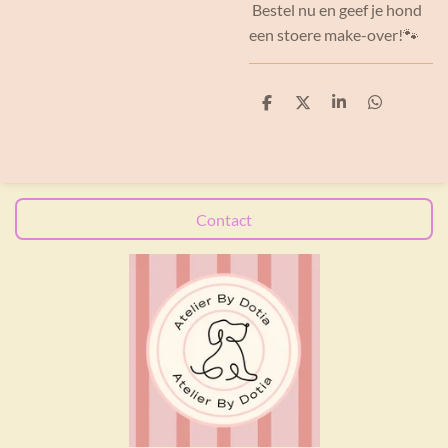
Bestel nu en geef je hond
een stoere make-over!🐾
D
D
S
D
e
e
h
e
l
e
a
l
e
l
r
e
n
e
n
Contact