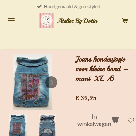
Handgemaakt & gerestyled
Ga
direct
Atelier By Dotia
naar
de
hoofdinhoud
Jeans hondenjasje
voor kleine hond –
maat XL /6
€ 39,95
In
winkelwagen