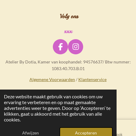
Volg ons
xxx
F
I
a
n
Atelier By Dotia, Kamer van koophandel: 94576637/ Btw nummer:
c
s
1083.40.703.B.01
e
t
b
a
Algemene Voorwaarden
/
Klantenservice
o
g
o
r
Deze website maakt gebruik van cookies om uw
© 2025 - 2026 Atelier By Dotia
k
a
ervaring te verbeteren en op maat gemaakte
m
advertenties weer te geven. Door op ‘Accepteren’ te
klikken, gaat u akkoord met het gebruik van alle
cookies.
Afwijzen
Accepteren
E-mailadres
Kaart
Facebook