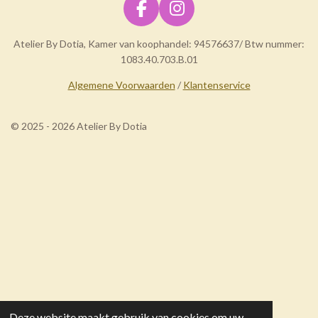
F
I
a
n
Atelier By Dotia, Kamer van koophandel: 94576637/ Btw nummer:
c
s
1083.40.703.B.01
e
t
b
a
Algemene Voorwaarden
/
Klantenservice
o
g
o
r
© 2025 - 2026 Atelier By Dotia
k
a
m
Deze website maakt gebruik van cookies om uw