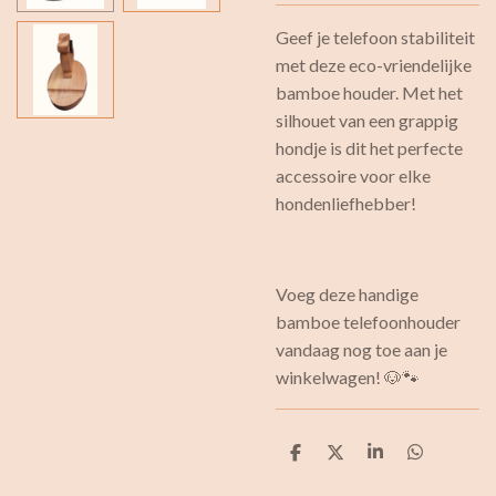
Geef je telefoon stabiliteit
met deze eco-vriendelijke
bamboe houder. Met het
silhouet van een grappig
hondje is dit het perfecte
accessoire voor elke
hondenliefhebber!
Voeg deze handige
bamboe telefoonhouder
vandaag nog toe aan je
winkelwagen! 🐶🐾
D
D
S
D
e
e
h
e
l
e
a
l