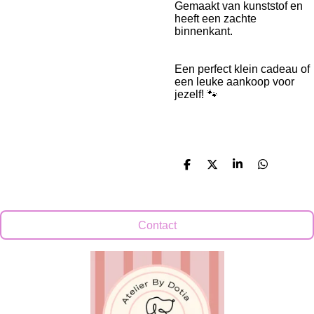
Gemaakt van kunststof en
heeft een zachte
binnenkant.
Een perfect klein cadeau of
een leuke aankoop voor
jezelf! 🐾
D
D
S
D
e
e
h
e
l
e
a
l
e
l
r
e
n
e
n
Contact