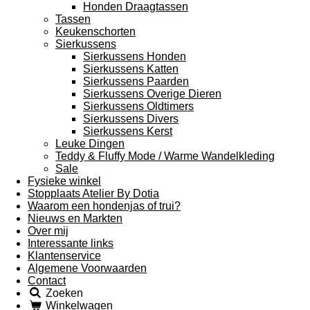
Honden Draagtassen
Tassen
Keukenschorten
Sierkussens
Sierkussens Honden
Sierkussens Katten
Sierkussens Paarden
Sierkussens Overige Dieren
Sierkussens Oldtimers
Sierkussens Divers
Sierkussens Kerst
Leuke Dingen
Teddy & Fluffy Mode / Warme Wandelkleding
Sale
Fysieke winkel
Stopplaats Atelier By Dotia
Waarom een hondenjas of trui?
Nieuws en Markten
Over mij
Interessante links
Klantenservice
Algemene Voorwaarden
Contact
Zoeken
Winkelwagen