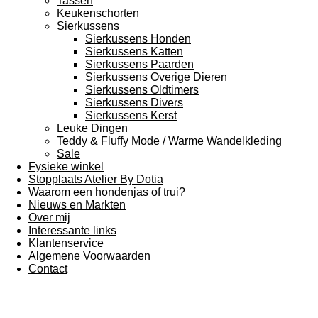
Tassen
Keukenschorten
Sierkussens
Sierkussens Honden
Sierkussens Katten
Sierkussens Paarden
Sierkussens Overige Dieren
Sierkussens Oldtimers
Sierkussens Divers
Sierkussens Kerst
Leuke Dingen
Teddy & Fluffy Mode / Warme Wandelkleding
Sale
Fysieke winkel
Stopplaats Atelier By Dotia
Waarom een hondenjas of trui?
Nieuws en Markten
Over mij
Interessante links
Klantenservice
Algemene Voorwaarden
Contact