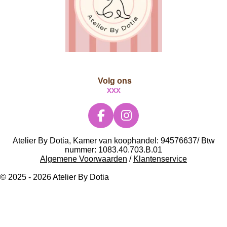
Volg ons
xxx
F
I
a
n
Atelier By Dotia, Kamer van koophandel: 94576637/ Btw
c
s
nummer: 1083.40.703.B.01
e
t
Algemene Voorwaarden
/
Klantenservice
b
a
© 2025 - 2026 Atelier By Dotia
o
g
o
r
k
a
m