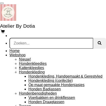
Ga
direct
naar
de
hoofdinhoud
Atelier By Dotia
Home
Webshop
Nieuw!
Hondenkleedjes
Kattenkleedjes
Hondenkleding
Hondenkleding, Handgemaakt & Gerestyled
Hondenkleding (confectie)
Op maat gemaakte Hondenjasjes
Honden Badjassen
Hondenbenodigheden
Voerbakken en drinkflessen
Honden Draagtassen