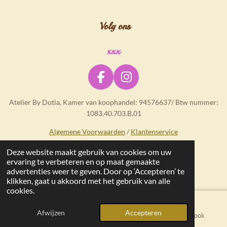
Volg ons
xxx
F
I
a
n
Atelier By Dotia, Kamer van koophandel: 94576637/ Btw nummer:
c
s
1083.40.703.B.01
e
t
b
a
Algemene Voorwaarden
/
Klantenservice
o
g
Deze website maakt gebruik van cookies om uw
o
r
ervaring te verbeteren en op maat gemaakte
© 2025 - 2026 Atelier By Dotia
k
a
advertenties weer te geven. Door op ‘Accepteren’ te
m
klikken, gaat u akkoord met het gebruik van alle
cookies.
Afwijzen
Accepteren
E-mailadres
Kaart
Facebook