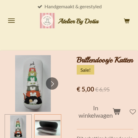
Handgemaakt & gerestyled
Ga
direct
Atelier By Dotia
naar
de
hoofdinhoud
Brillendoosje Katten
Sale!
€ 5,00
€ 6,95
In
winkelwagen