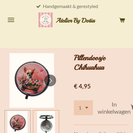
Handgemaakt & gerestyled
Ga
direct
Atelier By Dotia
naar
de
hoofdinhoud
Pillendoosje
Chihuahua
€ 4,95
In
winkelwagen