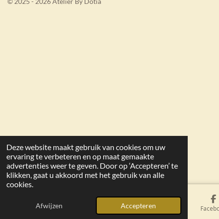
© 2025 - 2026 Atelier By Dotia
k
a
m
Deze website maakt gebruik van cookies om uw
ervaring te verbeteren en op maat gemaakte
advertenties weer te geven. Door op ‘Accepteren’ te
klikken, gaat u akkoord met het gebruik van alle
cookies.
Afwijzen
Accepteren
E-mailadres
Kaart
Faceb