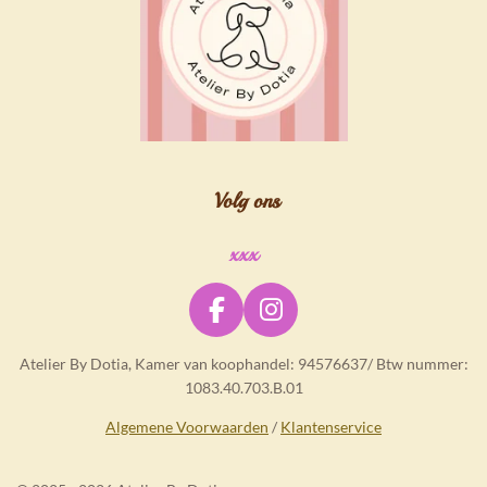
Volg ons
xxx
F
I
a
n
Atelier By Dotia, Kamer van koophandel: 94576637/ Btw nummer:
c
s
1083.40.703.B.01
e
t
b
a
Algemene Voorwaarden
/
Klantenservice
o
g
o
r