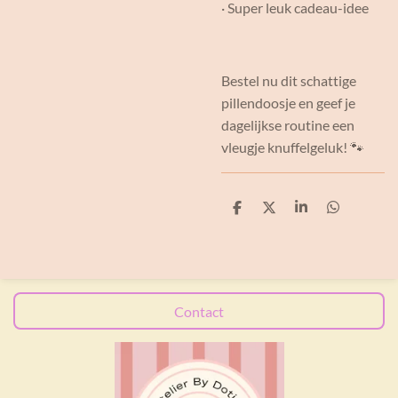
· Super leuk cadeau-idee
Bestel nu dit schattige
pillendoosje en geef je
dagelijkse routine een
vleugje knuffelgeluk! 🐾
D
D
S
D
e
e
h
e
l
e
a
l
e
l
r
e
n
e
n
Contact