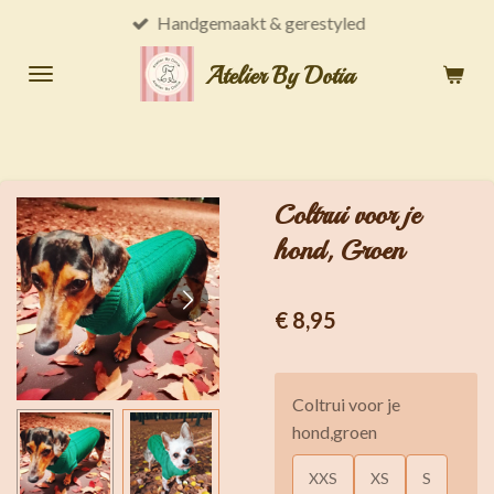
Handgemaakt & gerestyled
Ga
direct
Atelier By Dotia
naar
de
hoofdinhoud
Coltrui voor je
hond, Groen
€ 8,95
Coltrui voor je
hond,groen
XXS
XS
S