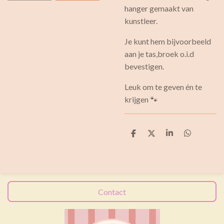
hanger gemaakt van
kunstleer.
Je kunt hem bijvoorbeeld
aan je tas,broek o.i.d
bevestigen.
Leuk om te geven én te
krijgen 🐾
D
D
S
D
e
e
h
e
l
e
a
l
e
l
r
e
n
e
n
Contact