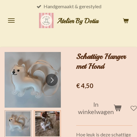
Handgemaakt & gerestyled
Ga
direct
Atelier By Dotia
naar
de
hoofdinhoud
Schattige Hanger
met Hond
€ 4,50
In
winkelwagen
Hoe leuk is deze schattige