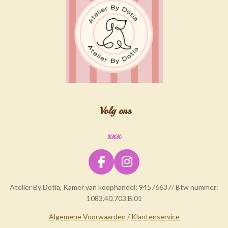
Volg ons
xxx
F
I
a
n
Atelier By Dotia, Kamer van koophandel: 94576637/ Btw nummer:
c
s
1083.40.703.B.01
e
t
b
a
Algemene Voorwaarden
/
Klantenservice