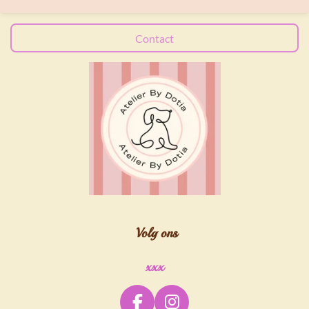
n
e
n
Contact
Volg ons
xxx