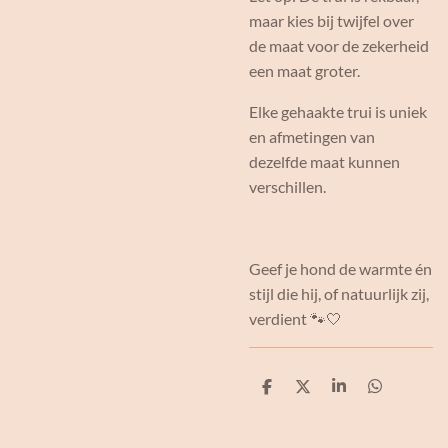
maar kies bij twijfel over
de maat voor de zekerheid
een maat groter.
Elke gehaakte trui is uniek
en afmetingen van
dezelfde maat kunnen
verschillen.
Geef je hond de warmte én
stijl die hij, of natuurlijk zij,
verdient 🐾🤍
D
D
S
D
e
e
h
e
l
e
a
l
e
l
r
e