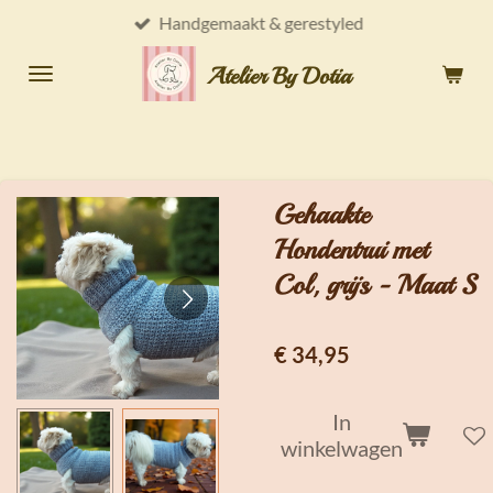
Handgemaakt & gerestyled
Ga
direct
Atelier By Dotia
naar
de
hoofdinhoud
Gehaakte
Hondentrui met
Col, grijs - Maat S
€ 34,95
In
winkelwagen