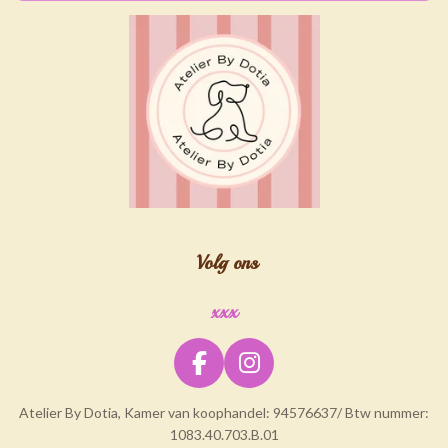
Volg ons
xxx
F
I
a
n
Atelier By Dotia, Kamer van koophandel: 94576637/ Btw nummer:
c
s
1083.40.703.B.01
e
t