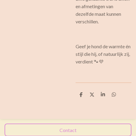
en afmetingen van
dezelfde maat kunnen
verschillen.
Geef je hond de warmte én
stijl die hij, of natuurlijk zij,
verdient 🐾💜
D
D
S
D
e
e
h
e
l
e
a
l
e
l
r
e
n
e
n
Contact