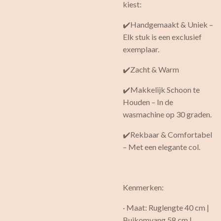
kiest:
✔️Handgemaakt & Uniek –
Elk stuk is een exclusief
exemplaar.
✔️Zacht & Warm
✔️Makkelijk Schoon te
Houden – In de
wasmachine op 30 graden.
✔️Rekbaar & Comfortabel
– Met een elegante col.
Kenmerken:
· Maat: Ruglengte 40 cm |
Buikomvang 58 cm |