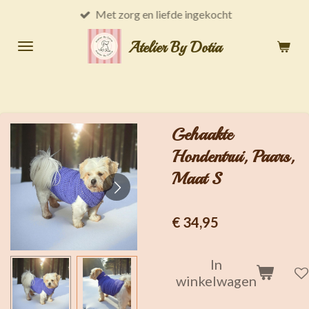
Met zorg en liefde ingekocht
Ga
direct
Atelier By Dotia
naar
de
hoofdinhoud
Gehaakte
Hondentrui, Paars,
Maat S
€ 34,95
In
winkelwagen