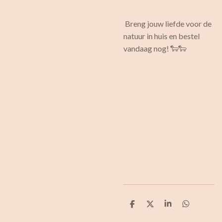
Breng jouw liefde voor de
natuur in huis en bestel
vandaag nog! 🐑🐑
D
D
S
D
e
e
h
e