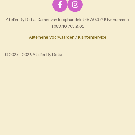
F
I
a
n
Atelier By Dotia, Kamer van koophandel: 94576637/ Btw nummer:
c
s
1083.40.703.B.01
e
t
b
a
Algemene Voorwaarden
/
Klantenservice
o
g
o
r
© 2025 - 2026 Atelier By Dotia
k
a
m