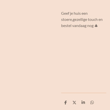
Geef je huis een
stoere,gezellige touch en
bestel vandaag nog 🎄
D
D
S
D
e
e
h
e