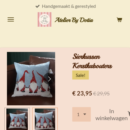
Handgemaakt & gerestyled
Ga
direct
Atelier By Dotia
naar
de
hoofdinhoud
Sierkussen
Kerstkabouters
Sale!
€ 23,95
€ 29,95
In
winkelwagen