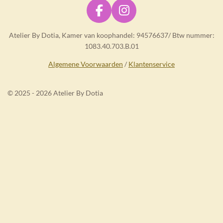
F
I
a
n
Atelier By Dotia, Kamer van koophandel: 94576637/ Btw nummer:
c
s
1083.40.703.B.01
e
t
b
a
Algemene Voorwaarden
/
Klantenservice
o
g
o
r
© 2025 - 2026 Atelier By Dotia
k
a
m