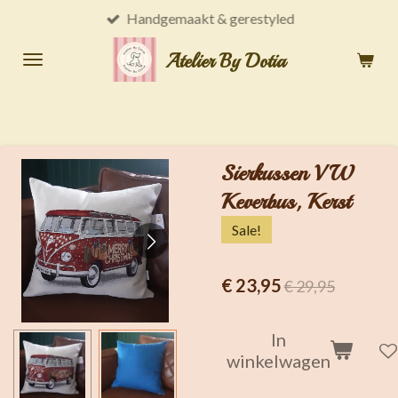
Handgemaakt & gerestyled
Ga
direct
Atelier By Dotia
naar
de
hoofdinhoud
Sierkussen VW
Keverbus, Kerst
Sale!
€ 23,95
€ 29,95
In
winkelwagen