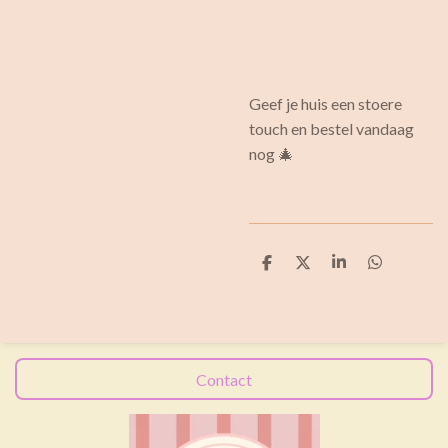
Geef je huis een stoere
touch en bestel vandaag
nog 🎄
D
D
S
D
e
e
h
e
l
e
a
l
e
l
r
e
n
e
n
Contact