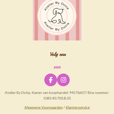
Volg ons
xxx
F
I
a
n
Atelier By Dotia, Kamer van koophandel: 94576637/ Btw nummer:
c
s
1083.40.703.B.01
e
t
b
a
Algemene Voorwaarden
/
Klantenservice
o
g