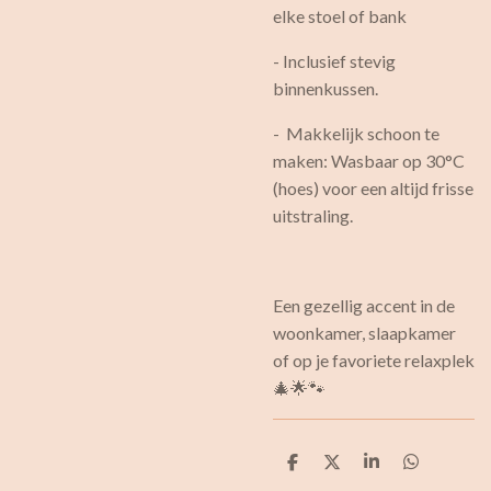
elke stoel of bank
- Inclusief stevig
binnenkussen.
- Makkelijk schoon te
maken: Wasbaar op 30°C
(hoes) voor een altijd frisse
uitstraling.
Een gezellig accent in de
woonkamer, slaapkamer
of op je favoriete relaxplek
🎄🌟🐾
D
D
S
D
e
e
h
e