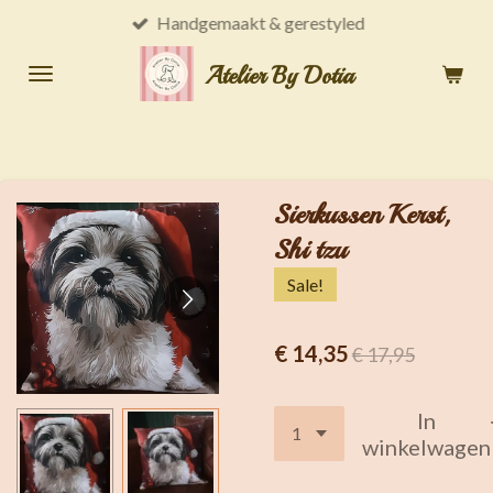
Handgemaakt & gerestyled
Ga
direct
Atelier By Dotia
naar
de
hoofdinhoud
Sierkussen Kerst,
Shi tzu
Sale!
€ 14,35
€ 17,95
In
winkelwagen