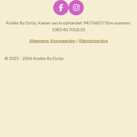
F
I
a
n
Atelier By Dotia, Kamer van koophandel: 94576637/ Btw nummer:
c
s
1083.40.703.B.01
e
t
b
a
Algemene Voorwaarden
/
Klantenservice
o
g
o
r
© 2025 - 2026 Atelier By Dotia
k
a
m