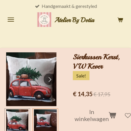
Handgemaakt & gerestyled
Ga
direct
Atelier By Dotia
naar
de
hoofdinhoud
Sierkussen Kerst,
VW Kever
Sale!
€ 14,35
€ 17,95
In
winkelwagen