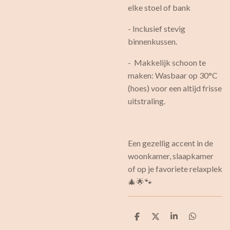
elke stoel of bank
- Inclusief stevig
binnenkussen.
- Makkelijk schoon te
maken: Wasbaar op 30°C
(hoes) voor een altijd frisse
uitstraling.
Een gezellig accent in de
woonkamer, slaapkamer
of op je favoriete relaxplek
🎄🌟🐾
D
D
S
D
e
e
h
e