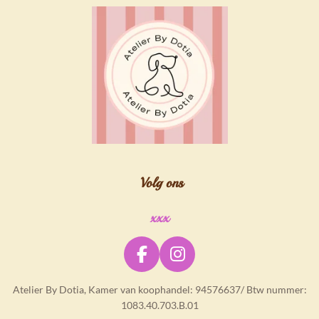
Volg ons
xxx
F
I
a
n
Atelier By Dotia, Kamer van koophandel: 94576637/ Btw nummer:
c
s
1083.40.703.B.01
e
t