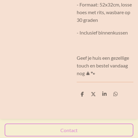
- Formaat: 52x32cm, losse
hoes met rits, wasbare op
30 graden
- Inclusief binnenkussen
Geef je huis een gezellige
touch en bestel vandaag
nog 🎄🐾
D
D
S
D
e
e
h
e
l
e
a
l
e
l
r
e
n
e
n
Contact