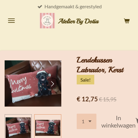
Handgemaakt & gerestyled
Ga
direct
Atelier By Dotia
naar
de
hoofdinhoud
Lendekussen
Labrador, Kerst
Sale!
€ 12,75
€ 15,95
In
winkelwagen