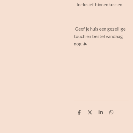
- Inclusief binnenkussen
Geef je huis een gezellige
touch en bestel vandaag
nog 🎄
D
D
S
D
e
e
h
e
l
e
a
l
e
l
r
e