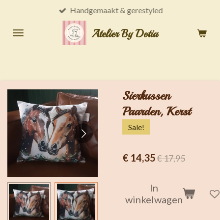
Handgemaakt & gerestyled
Ga
direct
Atelier By Dotia
naar
de
hoofdinhoud
Sierkussen
Paarden, Kerst
Sale!
€ 14,35
€ 17,95
In
winkelwagen