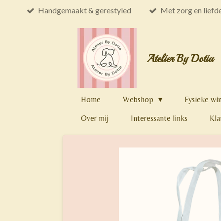
Handgemaakt & gerestyled
Met zorg en liefd
Ga
direct
naar
de
Atelier By Dotia
hoofdinhoud
Home
Webshop
Fysieke wi
Over mij
Interessante links
Kla