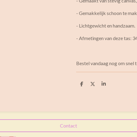
- Gemaakt van stevig canvas,
- Gemakkelijk schoon te mak
- Lichtgewicht en handzaam.
- Afmetingen van deze tas: 3
Bestel vandaag nog om snel t
D
D
S
e
e
h
l
e
a
e
l
r
n
e
Contact