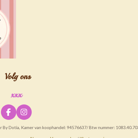
Volg ons
xxx
F
I
a
n
er By Dotia, Kamer van koophandel: 94576637/ Btw nummer: 1083.40.70
c
s
e
t