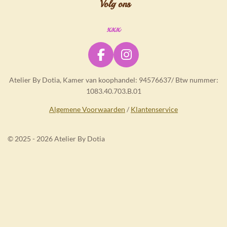
Volg ons
xxx
F
I
a
n
Atelier By Dotia, Kamer van koophandel: 94576637/ Btw nummer:
c
s
1083.40.703.B.01
e
t
b
a
Algemene Voorwaarden
/
Klantenservice
o
g
o
r
© 2025 - 2026 Atelier By Dotia
k
a
m