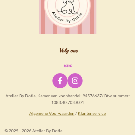
Volg ons
xxx
F
I
a
n
Atelier By Dotia, Kamer van koophandel: 94576637/ Btw nummer:
c
s
1083.40.703.B.01
e
t
b
a
Algemene Voorwaarden
/
Klantenservice
o
g
o
r
© 2025 - 2026 Atelier By Dotia
k
a