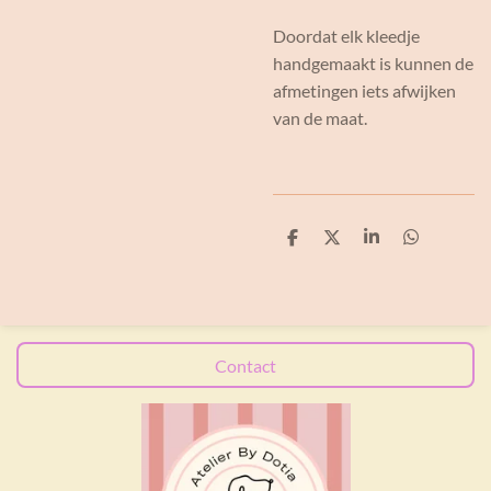
Doordat elk kleedje
handgemaakt is kunnen de
afmetingen iets afwijken
van de maat.
D
D
S
D
e
e
h
e
l
e
a
l
e
l
r
e
n
e
n
Contact