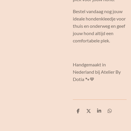
Bestel vandaag nog jouw
ideale hondenkleedje voor
thuis en onderweg en geef
jouw hond altijd een
comfortabele plek.
Handgemaakt in
Nederland bij Atelier By
Dotia 🐾🤎
D
D
S
D
e
e
h
e
l
e
a
l
e
l
r
e