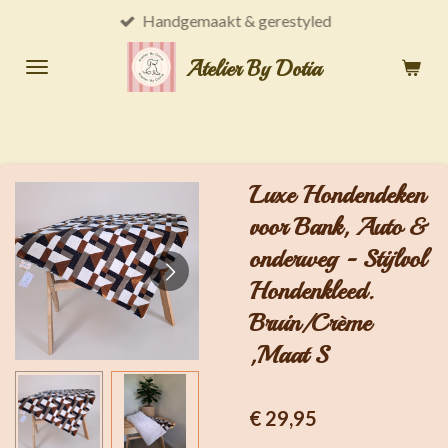
Handgemaakt & gerestyled
Ga
direct
Atelier By Dotia
naar
de
hoofdinhoud
Luxe Hondendeken
voor Bank, Auto &
onderweg - Stijlvol
Hondenkleed.
Bruin/Crème
,Maat S
€ 29,95