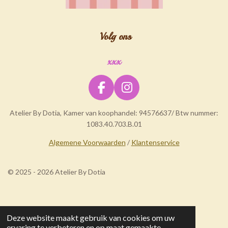
Volg ons
xxx
F
I
a
n
Atelier By Dotia, Kamer van koophandel: 94576637/ Btw nummer:
c
s
1083.40.703.B.01
e
t
b
a
Algemene Voorwaarden
/
Klantenservice
o
g
o
r
© 2025 - 2026 Atelier By Dotia
k
a
m
Deze website maakt gebruik van cookies om uw
ervaring te verbeteren en op maat gemaakte