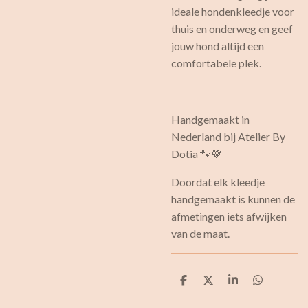
ideale hondenkleedje voor
thuis en onderweg en geef
jouw hond altijd een
comfortabele plek.
Handgemaakt in
Nederland bij Atelier By
Dotia 🐾🤎
Doordat elk kleedje
handgemaakt is kunnen de
afmetingen iets afwijken
van de maat.
D
D
S
D
e
e
h
e
l
e
a
l