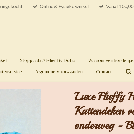
e ingekocht
Online & Fysieke winkel
Vanaf 100,00 
nkel
Stopplaats Atelier By Dotia
Waarom een hondenjas 
ntenservice
Algemene Voorwaarden
Contact
Luxe Fluffy 
Kattendeken 
onderweg - Blo