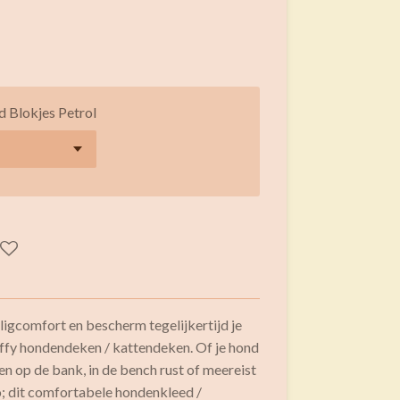
 Blokjes Petrol
 ligcomfort en bescherm tegelijkertijd je
luffy hondendeken / kattendeken. Of je hond
men op de bank, in de bench rust of meereist
; dit comfortabele hondenkleed /