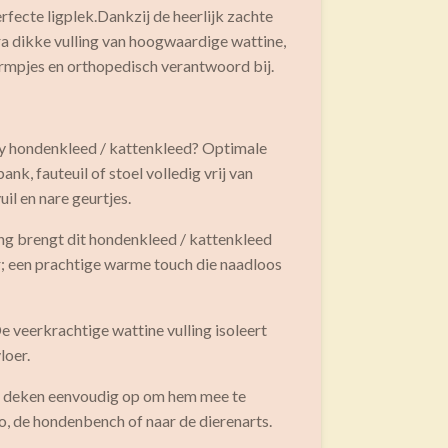
erfecte ligplek.Dankzij de heerlijk zachte
ra dikke vulling van hoogwaardige wattine,
 warmpjes en orthopedisch verantwoord bij.
fy hondenkleed / kattenkleed? Optimale
k, fauteuil of stoel volledig vrij van
uil en nare geurtjes.
g brengt dit hondenkleed / kattenkleed
eur; een prachtige warme touch die naadloos
De veerkrachtige wattine vulling isoleert
loer.
e deken eenvoudig op om hem mee te
o, de hondenbench of naar de dierenarts.