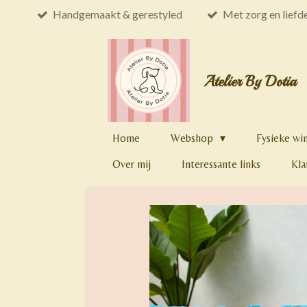
Handgemaakt & gerestyled
Met zorg en liefd
Ga
direct
naar
de
Atelier By Dotia
hoofdinhoud
Home
Webshop
Fysieke wi
Over mij
Interessante links
Kla