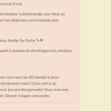
w hond of kat.
le honden/ kattenkleedje voor thuis en
f kat altijd een comfortabele plek.
or Atelier By Dotia 🐾🤎
akt is kunnen de afmetingen iets afwijken
een voorraad van dit kleedje in jouw
 afwijkende maat? Deze stof is op
voor jou worden gemaakt. Stuur even een
ier. Binnen 3 dagen verzonden.