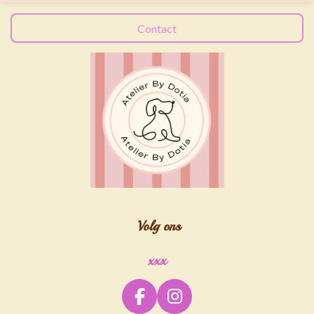
Contact
Volg ons
xxx
F
I