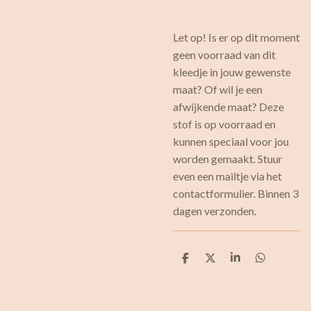
Let op! Is er op dit moment
geen voorraad van dit
kleedje in jouw gewenste
maat? Of wil je een
afwijkende maat? Deze
stof is op voorraad en
kunnen speciaal voor jou
worden gemaakt. Stuur
even een mailtje via het
contactformulier. Binnen 3
dagen verzonden.
D
D
S
D
e
e
h
e
l
e
a
l
e
l
r
e
n
e
n