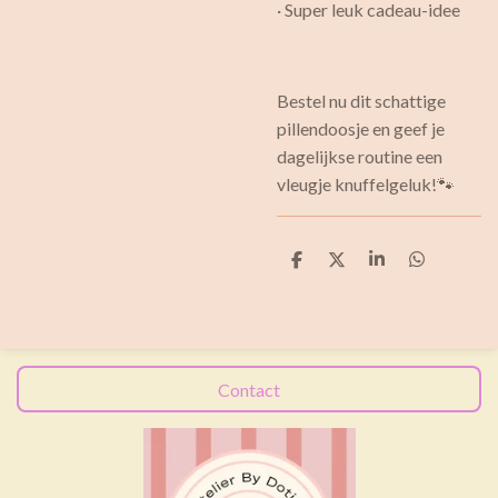
· Super leuk cadeau-idee
Bestel nu dit schattige
pillendoosje en geef je
dagelijkse routine een
vleugje knuffelgeluk!🐾
D
D
S
D
e
e
h
e
l
e
a
l
e
l
r
e
n
e
n
Contact