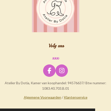
Volg ons
xxx
F
I
a
n
Atelier By Dotia, Kamer van koophandel: 94576637/ Btw nummer:
c
s
1083.40.703.B.01
e
t
b
a
Algemene Voorwaarden
/
Klantenservice
o
g
o
r