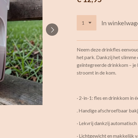
In winkelwag
Neem deze drinkfles eenvoudi
het park. Dankzij het slimme d
geïntegreerde drinkkom – je kn
stroomt in de kom.
· 2-in-1: fles en drinkkom in 
. Handige afschroefbaar bak
· Lekvrij dankzij automatisch
· Lichtgewicht en makkelijk v