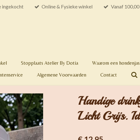
e ingekocht
Online & Fysieke winkel
Vanaf 100,00 
nkel
Stopplaats Atelier By Dotia
Waarom een hondenjas 
ntenservice
Algemene Voorwaarden
Contact
Handige drink
Licht Grijs. I
€ 12,95