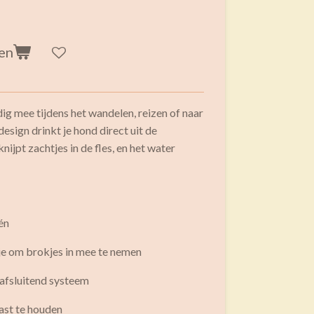
en
g mee tijdens het wandelen, reizen of naar
esign drinkt je hond direct uit de
ijpt zachtjes in de fles, en het water
één
je om brokjes in mee te nemen
 afsluitend systeem
ast te houden