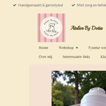
Handgemaakt & gerestyled
Met zorg en liefd
Ga
direct
naar
de
Atelier By Dotia
hoofdinhoud
Home
Webshop
Fysieke wi
Over mij
Interessante links
Kla