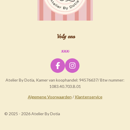
Volg ons
xxx
F
I
a
n
Atelier By Dotia, Kamer van koophandel: 94576637/ Btw nummer:
c
s
1083.40.703.B.01
e
t
b
a
Algemene Voorwaarden
/
Klantenservice
o
g
o
r
© 2025 - 2026 Atelier By Dotia
k
a
m