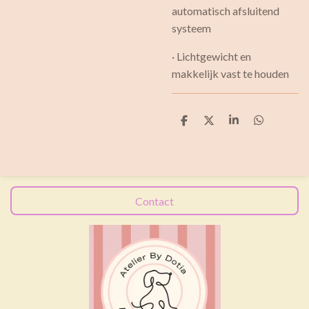
automatisch afsluitend
systeem
· Lichtgewicht en
makkelijk vast te houden
D
D
S
D
e
e
h
e
l
e
a
l
e
l
r
e
n
e
n
Contact