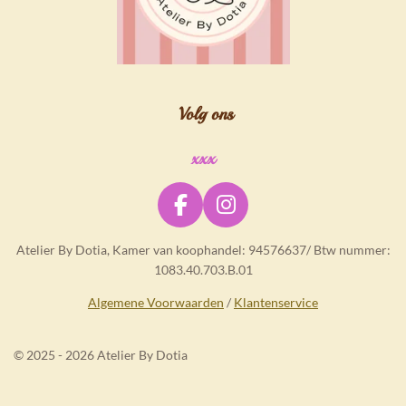
Volg ons
xxx
F
I
a
n
Atelier By Dotia, Kamer van koophandel: 94576637/ Btw nummer:
c
s
1083.40.703.B.01
e
t
b
a
Algemene Voorwaarden
/
Klantenservice
o
g
o
r
© 2025 - 2026 Atelier By Dotia
k
a
m