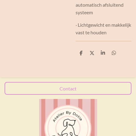
automatisch afsluitend
systeem
· Lichtgewicht en makkelijk
vast te houden
D
D
S
D
e
e
h
e
l
e
a
l
e
l
r
e
n
e
n
Contact