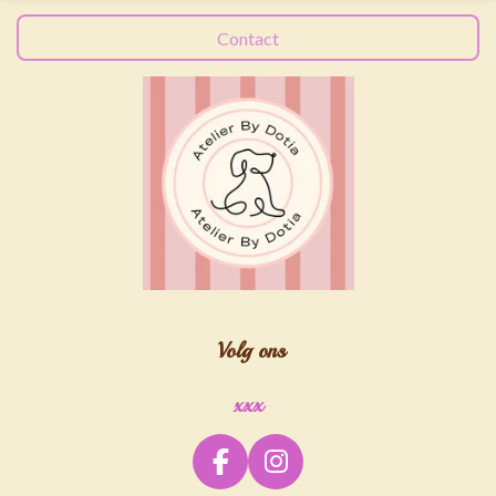
Contact
Volg ons
xxx
F
I