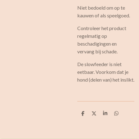
Niet bedoeld om op te
kauwen of als speelgoed.
Controleer het product
regelmatig op
beschadigingen en
vervang bij schade.
De slowfeeder is niet
eetbaar. Voorkom dat je
hond (delen van) het inslikt.
D
D
S
D
e
e
h
e
l
e
a
l
e
l
r
e
n
e
n