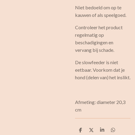
Niet bedoeld om op te
kauwen of als speelgoed.
Controleer het product
regelmatig op
beschadigingen en
vervang bij schade.
De slowfeeder is niet
eetbaar. Voorkom dat je
hond (delen van) het inslikt.
Afmeting: diameter 20,3
cm
D
D
S
D