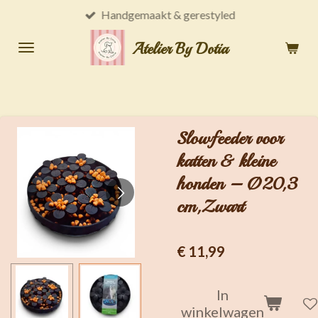
Handgemaakt & gerestyled
Ga
direct
Atelier By Dotia
naar
de
hoofdinhoud
Slowfeeder voor
katten & kleine
honden – Ø20,3
cm,Zwart
€ 11,99
In
winkelwagen