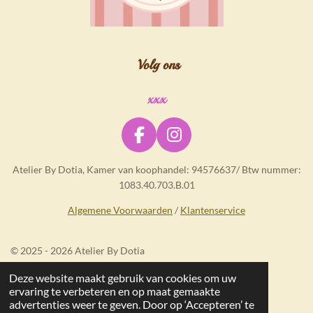
Volg ons
xxx
F
I
a
n
Atelier By Dotia, Kamer van koophandel: 94576637/ Btw nummer:
c
s
1083.40.703.B.01
e
t
b
a
Algemene Voorwaarden
/
Klantenservice
o
g
o
r
© 2025 - 2026 Atelier By Dotia
k
a
m
Deze website maakt gebruik van cookies om uw
ervaring te verbeteren en op maat gemaakte
advertenties weer te geven. Door op ‘Accepteren’ te