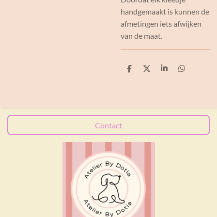
handgemaakt is kunnen de
afmetingen iets afwijken
van de maat.
D
D
S
D
e
e
h
e
l
e
a
l
e
l
r
e
n
e
n
Contact